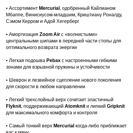
• Ассортимент
Mercurial
, одобренный Кайлианом
Мбаппе, Винисиусом-младшим, Криштиану Роналду,
Сэмом Керром и Адой Хегерберг
• Амортизация
Zoom Air
с «волнистыми»
центральными шипами в передней части стопы для
оптимального возврата энергии
• Легкая подошва
Pebax
с настроенными гибкими
зонами для взрывной пружины и устойчивости
• Шеврон и лезвийное сцепление нового поколения
для скорости в любом направлении
• Легкий трехслойный верх сочетает эластичный
Flyknit
, поддерживающий
Atomknit
и липкий
Gripknit
для максимального комфорта и контроля
• Самый тонкий верх
Mercurial
когда-либо приближает
вас к мячу