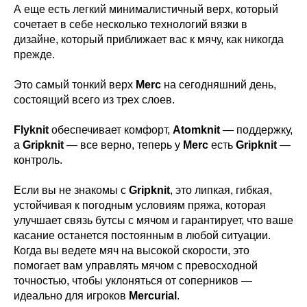
А еще есть легкий минималистичный верх, который
сочетает в себе несколько технологий вязки в
дизайне, который приближает вас к мячу, как никогда
прежде.
Это самый тонкий верх
Merc
на сегодняшний день,
состоящий всего из трех слоев.
Flyknit
обеспечивает комфорт,
Atomknit
— поддержку,
а
Gripknit
— все верно, теперь у
Merc
есть
Gripknit
—
контроль.
Если вы не знакомы с
Gripknit
, это липкая, гибкая,
устойчивая к погодным условиям пряжа, которая
улучшает связь бутсы с мячом и гарантирует, что ваше
касание останется постоянным в любой ситуации.
Когда вы ведете мяч на высокой скорости, это
помогает вам управлять мячом с превосходной
точностью, чтобы уклоняться от соперников —
идеально для игроков
Mercurial
.