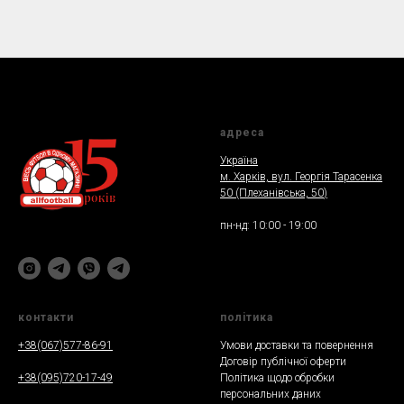
адреса
Україна
м. Харкiв, вул. Георгія Тарасенка
50 (Плеханiвська, 50
)
пн-нд: 10:00 - 19:00
контакти
полiтика
+38(067)577-86-91
Умови доставки та повернення
Договір публічної оферти
+38(095)720-17-49
Політика щодо обробки
персональних даних