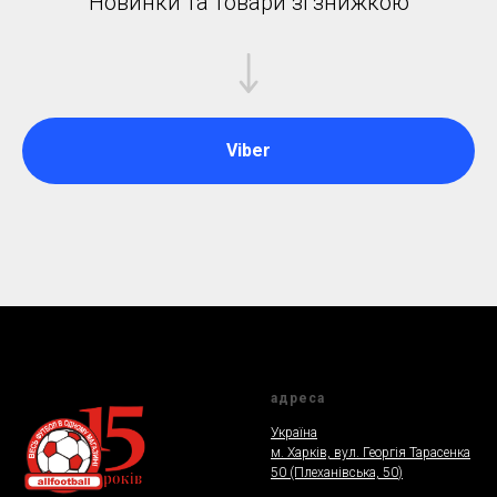
Новинки та товари зі знижкою
Viber
адреса
Україна
м. Харкiв, вул. Георгія Тарасенка
50 (Плеханiвська, 50
)