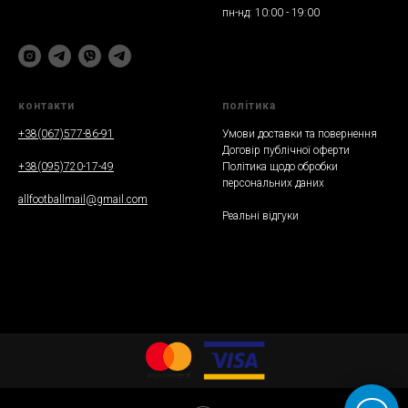
пн-нд: 10:00 - 19:00
контакти
полiтика
+38(067)577-86-91
Умови доставки та повернення
Договір публічної оферти
+38(095)720-17-49
Політика щодо обробки
персональних даних
allfootballmail@gmail.com
Реальнi вiдгуки