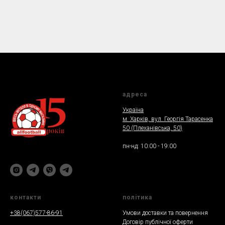
адреса
Україна
м. Харкiв, вул. Георгія Тарасенка
50 (Плеханiвська, 50
)
пн-нд: 10:00 - 19:00
контакти
полiтика
+38(067)577-86-91
Умови доставки та повернення
Договір публічної оферти