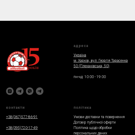
адреса
Україна
м. Харкiв, вул. Георгія Тарасенка
50 (Плеханiвська, 50
)
пн-нд: 10:00 - 19:00
контакти
полiтика
+38(067)577-86-91
Умови доставки та повернення
Договір публічної оферти
+38(095)720-17-49
Політика щодо обробки
персональних даних