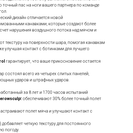
 то точный пас на ноги вашего партнера по команде
гол.
ский дизайн отличается новой
рмованными канавками, которые создают более
 счет нарушения воздушного потока над мячом и
ют текстуру на поверхности шара, помогая канавкам
же улучшая контакт с ботинками для лучшего
rol
гарантирует, что ваше прикосновение остается
ар состоял всего из четырех слитых панелей,
мощных ударов и штрафных ударов.
аботанный за 8 лет и 1700 часов испытаний
Aerowsculp
t обеспечивают 30% более точный полет
настраивают полет мяча и улучшают контакт с
) добавляет четкую текстуру для постоянного
ую погоду.