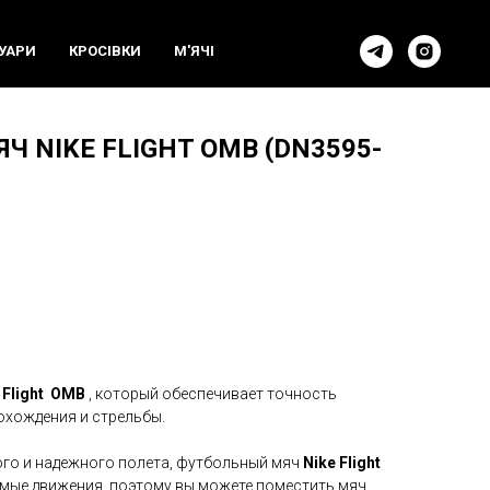
УАРИ
КРОСIВКИ
М'ЯЧI
 NIKE FLIGHT OMB (DN3595-
 Flight OMB
, который обеспечивает точность
охождения и стрельбы.
го и надежного полета, футбольный мяч
Nike Flight
мые движения, поэтому вы можете поместить мяч