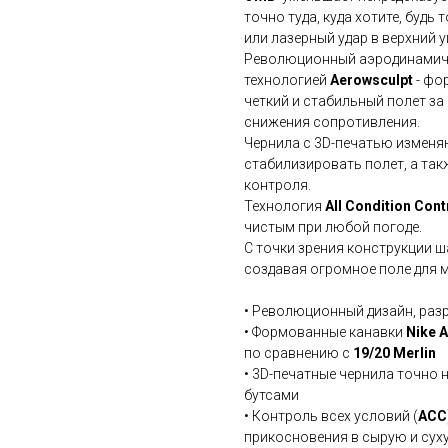
точно туда, куда хотите, будь
или лазерный удар в верхний у
Революционный аэродинамиче
технологией
Aerowsculpt
- фо
четкий и стабильный полет за
снижения сопротивления.
Чернила с 3D-печатью изменя
стабилизировать полет, а так
контроля.
Технология
All Condition Cont
чистым при любой погоде.
С точки зрения конструкции ш
создавая огромное поле для 
• Революционный дизайн, разр
• Формованные канавки
Nike 
по сравнению с
19/20 Merlin
• 3D-печатные чернила точно 
бутсами
• Контроль всех условий (
ACC
прикосновения в сырую и сух