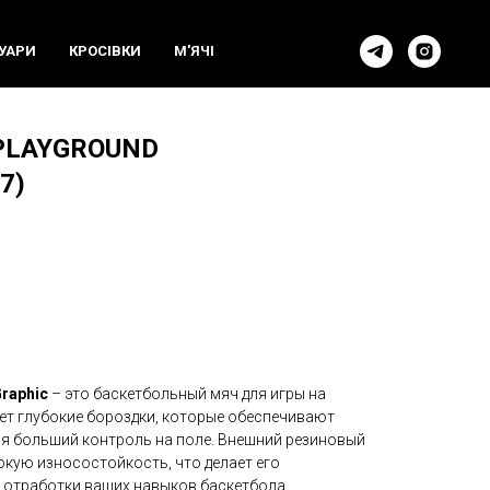
УАРИ
КРОСIВКИ
М'ЯЧI
PLAYGROUND
7)
Graphic
– это баскетбольный мяч для игры на
ет глубокие бороздки, которые обеспечивают
ая больший контроль на поле. Внешний резиновый
окую износостойкость, что делает его
отработки ваших навыков баскетбола.