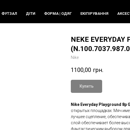
ФУТЗАЛ
ДIТИ
ФОРМА | ОДЯГ
ЕКIПIРУВАННЯ
АКСЕС
NEKE EVERYDAY 
(N.100.7037.987.0
Nike
1100,00
грн.
Купить
Nike Everyday Playground 8p 
открытых площадках. Мяч име
лучшее сцепление, обеспечив
слой обеспечивает более выс
фантастическим выбором для 