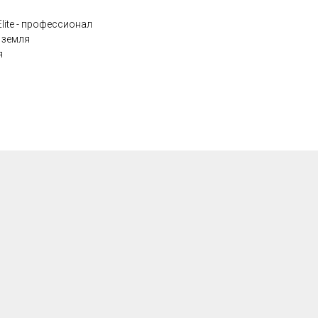
ite - профессионал
 земля
я