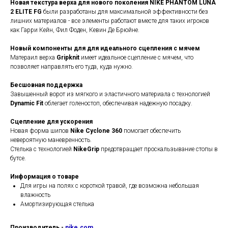
Новая текстура верха для нового поколения NIKE PHANTOM LUNA
2 ELITE
FG
были разработаны для максимальной эффективности без
лишних материалов - все элементы работают вместе для таких игроков
как Гарри Кейн, Фил Фоден, Кевин Де Брюйне.
Новый компоненты для для идеального сцепления с мячем
Матераил верха
Gripknit
имеет идеальное сцепление с мячем, что
позволяет направлять его туда, куда нужно.
Бесшовная поддержка
Завышенный ворот из мягкого и эластичного материала с технологией
Dynamic Fit
облегает голеностоп, обеспечивая надежную посадку.
Сцепление для ускорения
Новая форма шипов
Nike Cyclone 360
​​помогает обеспечить
невероятную маневренность.
Стелька с технологией
NikeGrip
предотвращает проскальзывание стопы в
бутсе.
Информация о товаре
Для игры на полях с короткой травой, где возможна небольшая
влажность
Амортизирующая стелька
Производитель -
nike.com