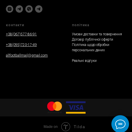
контакти
полiтика
+38(067)577-86-91
Умови доставки та повернення
Договір публічної оферти
+38(095)720-17-49
Політика щодо обробки
персональних даних
allfootballmail@gmail.com
Реальнi вiдгуки
Tilda
Made on