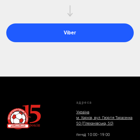
Viber
адреса
Україна
м. Харкiв, вул. Георгія Тарасенка
50 (Плеханiвська, 50
)
пн-нд: 10:00 - 19:00