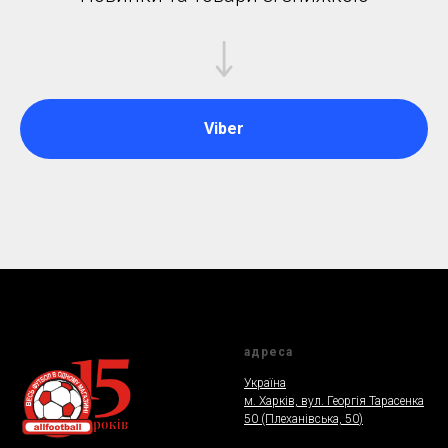
Viber
адреса
Україна
м. Харкiв, вул. Георгія Тарасенка
50 (Плеханiвська, 50
)