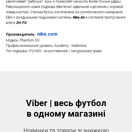
увеличивает "рабочую" зону и позволяет наносить более точные удары.
Революционно новая подошва обеспечит идеальное сцепление с игровой
поверхностью. Стелька бутсы изготовлена из синтетического материала
ЕВА с воздушными подушками системы
Nike Air
и системой пропускания
влаги
Dri-Fit
.
nike.com
Производитель
-
Модель: Phantom GX
Профессиональный уровень: Academy - любитель
Тип подошвы: FG/MG - искусственная / натуральная трава
Viber | весь футбол
в одному магазинi
Новинки та товари зі знижкою