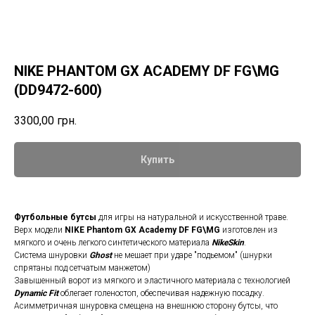
NIKE PHANTOM GX ACADEMY DF FG\МG
(DD9472-600)
3300,00
грн.
Купить
Футбольные бутсы
для игры на натуральной и искусственной траве.
Верх модели
NIKE Phantom GX Academy DF FG\МG
изготовлен из
мягкого и очень легкого синтетического материала
NikeSkin
.
Система шнуровки
Ghost
не мешает при ударе "подьемом" (шнурки
спрятаны под сетчатым манжетом)
Завышенный ворот из мягкого и эластичного материала с технологией
Dynamic Fit
облегает голеностоп, обеспечивая надежную посадку.
Асимметричная шнуровка смещена на внешнюю сторону бутсы, что