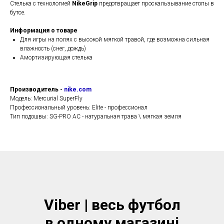
Стелька с технологией
NikeGrip
предотвращает проскальзывание стопы в
бутсе.
Информация о товаре
Для игры на полях с высокой мягкой травой, где возможна сильная
влажность (снег, дождь)
Амортизирующая стелька
Производитель -
nike.com
Модель: Mercurial SuperFly
Профессиональный уровень: Elite - профессионал
Тип подошвы: SG-PRO AC - натуральная трава \ мягкая земля
Viber | весь футбол
в одному магазинi