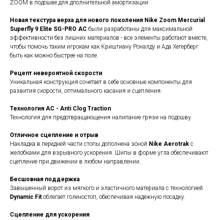
ZOOM в подошве для дполнительной амортизации
Новая текстура верха для нового поколения Nike Zoom
Mercurial
Superfly 9 Elite SG-PRO AC
были разработаны для максимальной
эффективности без лишних материалов - все элементы работают вместе,
чтобы помочь таким игрокам как Криштиану Роналду и Ада Хегерберг
быть как можно быстрее на поле.
Рецепт невероятной скорости
Уникальная конструкция сочетает в себе основные компоненты для
развития скорости, оптимального касания и сцепления.
Технология AC - Anti Clog Traction
Технология для предотвращающения налипание грязи на подошву.
Отличное сцепление и отрыв
Накладка в передней части стопы дополнена зоной
Nike Aerotrak
с
желобками для взрывного ускорения. Шипы в форме угла обеспечивают
сцепление при движении в любом направлении.
Бесшовная поддержка
Завышенный ворот из мягкого и эластичного материала с технологией
Dynamic Fit
облегает голеностоп, обеспечивая надежную посадку.
Сцепление для ускорения