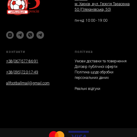
м. Харкiв, вул. Георгія Тарасенка
50 (Плеханiвська, 50
)
пн-нд: 10:00 - 19:00
контакти
полiтика
+38(067)577-86-91
Умови доставки та повернення
Договір публічної оферти
+38(095)720-17-49
Політика щодо обробки
персональних даних
allfootballmail@gmail.com
Реальнi вiдгуки