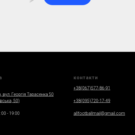
а
контакти
+38(067)577-86-91
в, вул. Георгія Тарасенка 50
вська, 50
)
+38(095)720-17-49
:00 - 19:00
allfootballmail@gmail.com