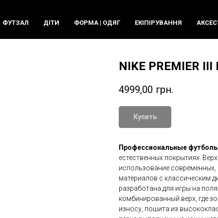
ФУТЗАЛ
ДIТИ
ФОРМА | ОДЯГ
ЕКIПIРУВАННЯ
АКСЕС
NIKE PREMIER III
4999,00
грн.
Купить
Профессиональные футболь
естественных покрытиях. Вер
использование современных,
материалов с классическим д
разработана для игры на поля
комбинированный верх, где з
износу, пошита из высококлас