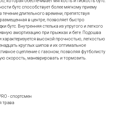
о, которая обеспечивает мягкость и гибкость бутс.
ности бутс способствует более мягкому приему
в течение длительного времени, препятствуя
размещенная в центре, позволяет быстро
ки бутс. Внутренняя стелька из упругого и легкого
ивную амортизацию при прыжках и беге. Подошва
 и характеризуется высокой прочностью, легкостью
енадцать круглых шипов и их оптимальное
ивное сцепление с газоном, позволяя футболисту
ю скорость, маневрировать и тормозить.
RO - спортсмен
я трава