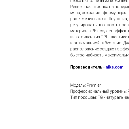
верха выполнены из кожи шевр
Рельефная строчка на поверх
мяча, сохраняет форму верха 
растяжению кожи. Шнуровка, 
регулировать плотность посад
материала PE создает эффект
изготовлена из TPU пластика
и оптимальной гибкостью. Дв
расположение создают эффект
быстро набирать максимальну
Производитель -
nike.com
Модель: Premier
Профессиональный уровень: P
Тип подошвы: FG - натуральна