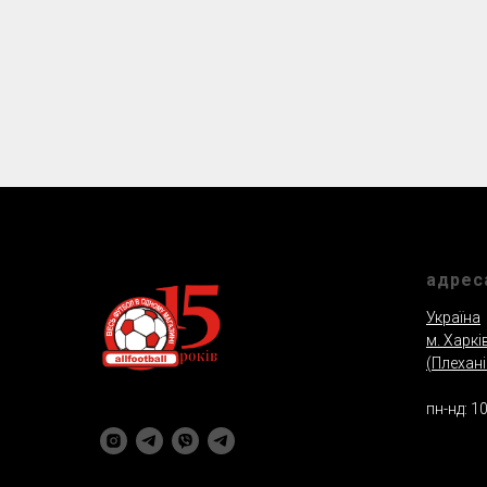
адрес
Україна
м. Харкi
(Плеханi
пн-нд: 10