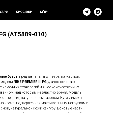
УАРИ
КРОСIВКИ
М'ЯЧI
 FG (AT5889-010)
ные бутсы
предназначены для игры на жестких
х модели
NIKE PREMIER III FG
удачно сочетают
 фирменных технологий и высококачественных
изайном, над которым не властно время. Модель
х с твердым, натуральным газоном. Бутсы имеют
она носка, подверженная максимальным нагрузкам и
сной, натуральной кожи кенгуру. Боковые части