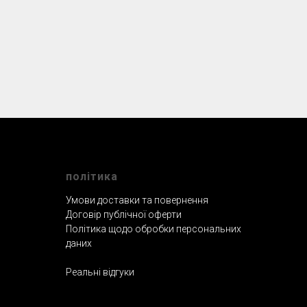
полiтика
Умови доставки та повернення
Договір публічної оферти
Політика щодо обробки персональних
даних
Реальнi вiдгуки