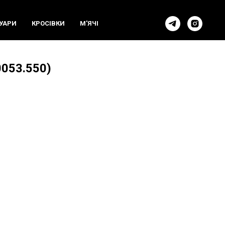
УАРИ
КРОСIВКИ
М'ЯЧI
053.550)