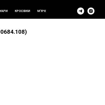
УАРИ
КРОСIВКИ
М'ЯЧI
00684.108)