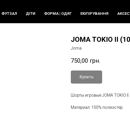
ФУТЗАЛ
ДIТИ
ФОРМА | ОДЯГ
ЕКIПIРУВАННЯ
АКСЕС
JOMA TOKIO II (1
Joma
750,00
грн.
Купить
Шорты игровые JOMA TOKIO II.
Материал: 100% полиэстер