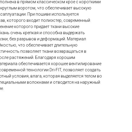
полнена в прямом классическом крое с короткими
укруглым воротом, что обеспечивает высокую
ксаплуатации. При пошиве используется
ав, которого входит полиэстер, современный
енение которого придает ткани высокие
Ткань очень крепкая и способна выдержать
узки, без разрывов и деформаций. Материал
костью, что обеспечивает длительную
стичность позволяет ткани возвращаться в
осле растяжений. Благодаря хорошим
атериала обеспечивается хорошее вентилирование
современной технологии Dri-FIT, позволяет создать
ртный условия, влага, которая выделяется телом во
специальными волокнами и отводится на наружный
е.