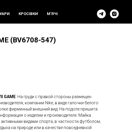
УАРИ
КРОСIВКИ
М'ЯЧI
ME (BV6708-547)
VII GAME
. На груди с правой стороны размещен
зводителя, компании Nike, в виде галочки белого
болке фирменный внешний вид. На подоле пришита
информация о изделии и производителе. Майка
 активными видами спорта, в частности футболом,
дыха на природе или в качестве повседневной