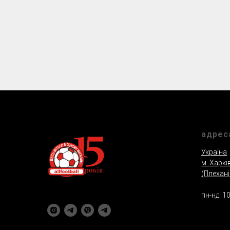
адрес
Україна
м. Харкi
(Плеханi
пн-нд: 10