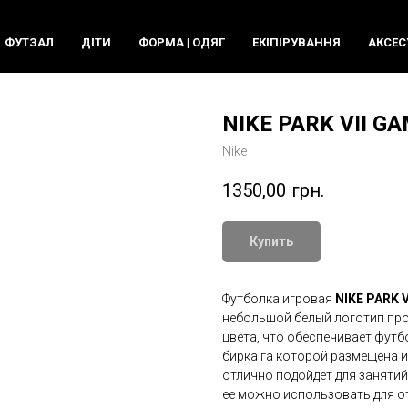
ФУТЗАЛ
ДIТИ
ФОРМА | ОДЯГ
ЕКIПIРУВАННЯ
АКСЕС
NIKE PARK VII GA
Nike
1350,00
грн.
Купить
Футболка игровая
NIKE PARK 
небольшой белый логотип прои
цвета, что обеспечивает фут
бирка га которой размещена 
отлично подойдет для занятий
ее можно использовать для от