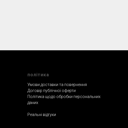
полiтика
Умови доставки та повернення
Договір публічної оферти
Політика щодо обробки персональних
даних
Реальнi вiдгуки