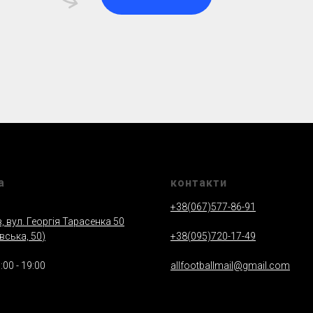
а
контакти
+38(067)577-86-91
в, вул. Георгія Тарасенка 50
вська, 50
)
+38(095)720-17-49
:00 - 19:00
allfootballmail@gmail.com