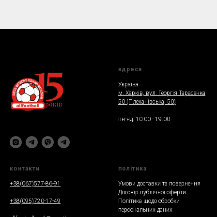
адреса
Україна
м. Харкiв, вул. Георгія Тарасенка
50 (Плеханiвська, 50
)
пн-нд: 10:00 - 19:00
контакти
полiтика
+38(067)577-86-91
Умови доставки та повернення
Договір публічної оферти
+38(095)720-17-49
Політика щодо обробки
персональних даних