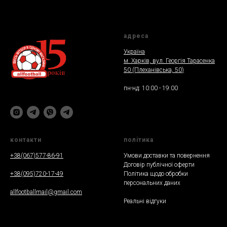
адреса
Україна
м. Харкiв, вул. Георгія Тарасенка
50 (Плеханiвська, 50
)
пн-нд: 10:00 - 19:00
контакти
полiтика
+38(067)577-86-91
Умови доставки та повернення
Договір публічної оферти
+38(095)720-17-49
Політика щодо обробки
персональних даних
allfootballmail@gmail.com
Реальнi вiдгуки