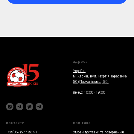
адреса
Україна
м. Харкiв, вул. Георгія Тарасенка
50 (Плеханiвська, 50
)
пн-нд: 10:00 - 19:00
контакти
полiтика
+38(067)577-86-91
Умови доставки та повернення