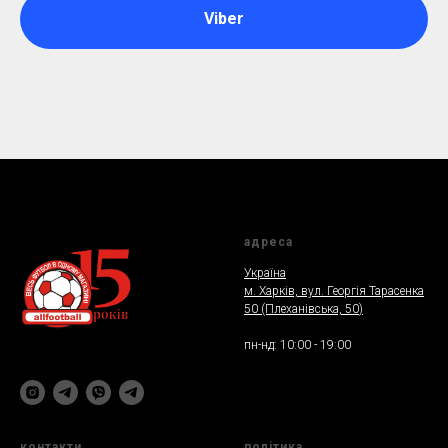
Viber
адреса
Україна
м. Харкiв, вул. Георгія Тарасенка
50 (Плеханiвська, 50
)
пн-нд: 10:00 - 19:00
контакти
полiтика