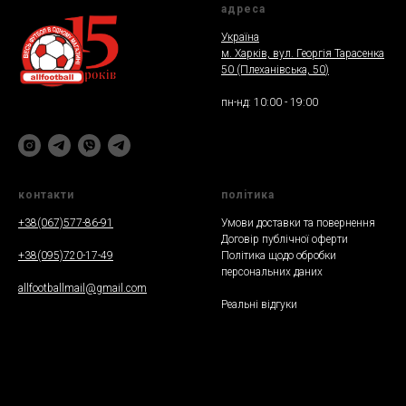
адреса
Україна
м. Харкiв, вул. Георгія Тарасенка
50 (Плеханiвська, 50
)
пн-нд: 10:00 - 19:00
контакти
полiтика
+38(067)577-86-91
Умови доставки та повернення
Договір публічної оферти
+38(095)720-17-49
Політика щодо обробки
персональних даних
allfootballmail@gmail.com
Реальнi вiдгуки