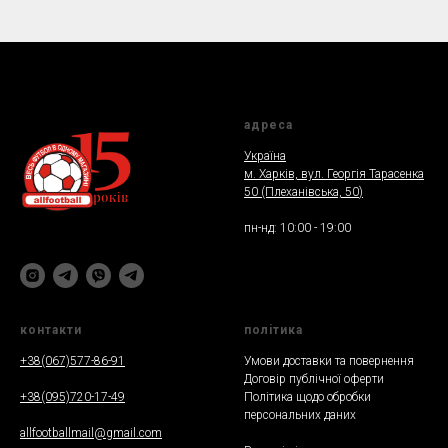
адреса
Україна
м. Харкiв, вул. Георгія Тарасенка
50 (Плеханiвська, 50
)
пн-нд: 10:00 - 19:00
контакти
полiтика
+38(067)577-86-91
Умови доставки та повернення
Договір публічної оферти
+38(095)720-17-49
Політика щодо обробки
персональних даних
allfootballmail@gmail.com