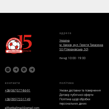
адреса
Україна
м. Харкiв, вул. Георгія Тарасенка
50 (Плеханiвська, 50
)
пн-нд: 10:00 - 19:00
контакти
полiтика
+38(067)577-86-91
Умови доставки та повернення
Договір публічної оферти
+38(095)720-17-49
Політика щодо обробки
персональних даних
allfootballmail@gmail.com