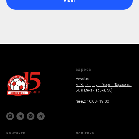
Viber
адреса
Україна
м. Харкiв, вул. Георгія Тарасенка
50 (Плеханiвська, 50
)
пн-нд: 10:00 - 19:00
контакти
полiтика