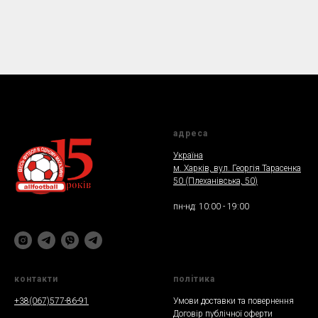
адреса
Україна
м. Харкiв, вул. Георгія Тарасенка
50 (Плеханiвська, 50
)
пн-нд: 10:00 - 19:00
контакти
полiтика
+38(067)577-86-91
Умови доставки та повернення
Договір публічної оферти