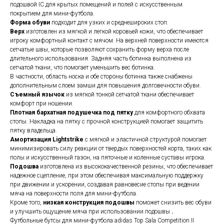
подошвой IC для крытых помещений и полей с искусственным
покрытием для мини-футбола.
Форма обуви
подходит для узких и среднешироких стоп.
Верх
изготовлен из мягкой и легкой коровьей кожи, что обеспечивает
игроку комфортный контакт с мячом. На верхней поверхности имеются
сетчатые швы, которые позволяют сохранить форму верха после
длительного использования. Задняя часть ботинка выполнена из
сетчатой ​​ткани, что помогает уменьшить вес ботинка.
В частности, область носка и обе стороны ботинка также снабжены
дополнительным слоем замши для повышения долговечности обуви.
Съемный язычок
из мягкой тонкой сетчатой ​​ткани обеспечивает
комфорт при ношении.
Плотная бархатная подушечка под пятку
для комфортного обхвата
стопы. Накладка на пятку с прочной конструкцией помогает защитить
пятку владельца.
Амортизация Lightstrike
с мягкой и эластичной структурой помогает
минимизировать силу реакции от твердых поверхностей корта, таких как
полы и искусственный газон, на пяточные и коленные суставы игрока.
Подошва
изготовлена ​​из высококачественной резины, что обеспечивает
надежное сцепление, при этом обеспечивая максимальную поддержку
при движении и ускорении, создавая равновесие стопы при ведении
мяча на поверхности поля для мини-футбола.
Кроме того,
низкая конструкция подошвы
поможет снизить вес обуви
и улучшить ощущение мяча при использовании подошвы
.
Футбольные бутсы для мини-футбола adidas Top Sala Competition II