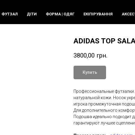
ФУТЗАЛ
ДIТИ
ФОРМА | ОДЯГ
ЕКIПIРУВАННЯ
АКСЕС
ADIDAS TOP SALA
3800,00
грн.
Купить
Профессиональные футзалки
натуральной кожи. Носок укре
игрока промежуточная подош
Для дополнительного комфорта
Подошва идеально подходит дл
гарантируют лучшее сцепление