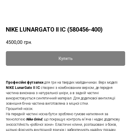
NIKE LUNARGATO II IC (580456-400)
4500,00
грн.
Купить
Професійні футзалки
для гри на твердих майданчиках. Верх моделі
NIKE LunarGato II IC
створені з комбінованим верхом, де передня
частина виконана з натуральної шкіри, а в задній частині
використовується синтетичний матеріал. Для додаткової вентиляції
зовнішня бічна частина виготовлена з міцної сітки.
Прошитий носок.
На передній частині носка бутси зроблено гумове напилення за
технологією
Nike Grind
, що покращує контроль м'яча і надає додаткову
зносостійкість «робочої зони». Еластичні клини, розташовані з боків,
щільно фіксують внутрішній язичок і забезпечують надійну посадку.