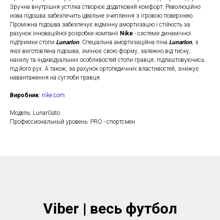
Зручна внутрішня устілка створює додатковий комфорт. Революційно
нова підошва забезпечить ідеальне зчеплення з ігровою поверхнею.
Проміжна підошва забезпечує відмінну амортизацію і стійкість за
рахунок інноваційної розробки компанії
Nike
- системи динамічної
підтримки стопи
Lunarlon
. Спеціальна амортизаційна піна
Lunarlon
, з
якої виготовлена підошва, змінює свою форму, залежно від тиску,
нахилу та індивідуальних особливостей стопи гравця, підлаштовуючись
під його рух. А також, за рахунок ортопедичних властивостей, знижує
навантаження на суглоби гравця.
Виробник
:
nike.com
Модель: LunarGato
Профессиональный уровень: PRO - спортсмен
Viber | весь футбол