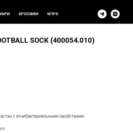
УАРИ
КРОСIВКИ
М'ЯЧI
OTBALL SOCK (400054.010)
эластан с атнибактериальными свойствами.
com