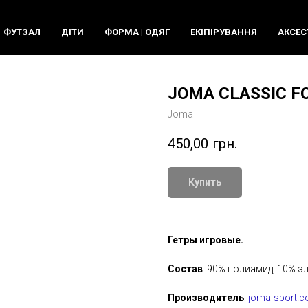
ФУТЗАЛ
ДIТИ
ФОРМА | ОДЯГ
ЕКIПIРУВАННЯ
АКСЕС
JOMA CLASSIC FO
Joma
450,00
грн.
Купить
Гетры игровые.
Состав
: 90% полиамид, 10% 
Производитель
:
joma-sport.