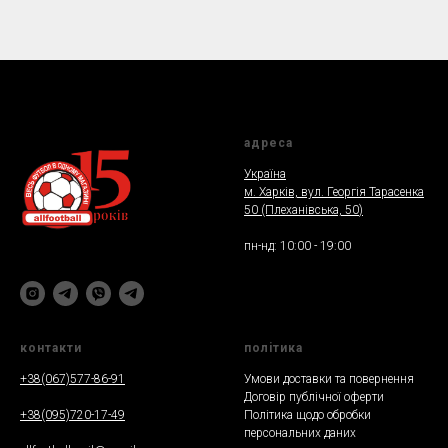
адреса
Україна
м. Харкiв, вул. Георгія Тарасенка
50 (Плеханiвська, 50
)
пн-нд: 10:00 - 19:00
контакти
полiтика
+38(067)577-86-91
Умови доставки та повернення
Договір публічної оферти
+38(095)720-17-49
Політика щодо обробки
персональних даних