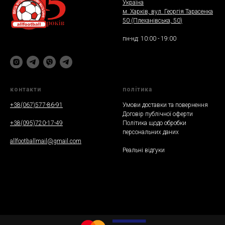
Україна
м. Харкiв, вул. Георгія Тарасенка
50 (Плеханiвська, 50
)
пн-нд: 10:00 - 19:00
контакти
полiтика
+38(067)577-86-91
Умови доставки та повернення
Договір публічної оферти
+38(095)720-17-49
Політика щодо обробки
персональних даних
allfootballmail@gmail.com
Реальнi вiдгуки