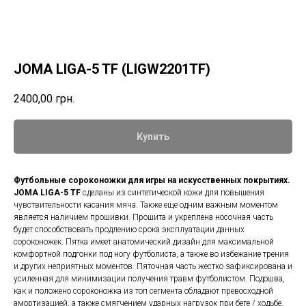
JOMA LIGA-5 TF (LIGW2201TF)
2400,00
грн.
Купить
Футбольные сороконожки для игры на искусственных покрытиях.
JOMA LIGA-5 TF
сделаны из синтетической кожи для повышения
чувствительности касания мяча. Также еще одним важным моментом
является наличием прошивки. Прошита и укреплена носочная часть
будет способствовать продлению срока эксплуатации данных
сороконожек. Пятка имеет анатомический дизайн для максимальной
комфортной подгонки под ногу футболиста, а также во избежание трения
и других неприятных моментов. Пяточная часть жестко зафиксирована и
усиленная для минимизации получения травм футболистом. Подошва,
как и положено сороконожка из топ сегмента обладают превосходной
амортизацией, а также смягчением ударных нагрузок при беге / ходьбе.