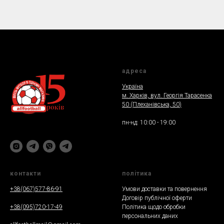
адреса
Україна
м. Харкiв, вул. Георгія Тарасенка
50 (Плеханiвська, 50
)
пн-нд: 10:00 - 19:00
контакти
полiтика
+38(067)577-86-91
Умови доставки та повернення
Договір публічної оферти
+38(095)720-17-49
Політика щодо обробки
персональних даних