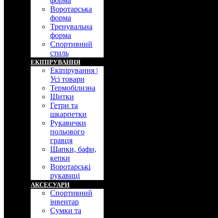
форма
Воротарська
форма
Тренувальна
форма
Спортивний
стиль
ЕКIПIРУВАННЯ
Екіпірування |
Усі товари
Термобілизна
Щитки
Гетри та
шкарпетки
Рукавички
польового
гравця
Шапки, бафи,
кепки
Воротарські
рукавиці
АКСЕСУАРИ
Спортивний
iнвентар
Сумки та