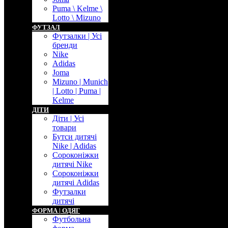
Puma \ Kelme \
Lotto \ Mizuno
ФУТЗАЛ
Футзалки | Усі
бренди
Nike
Adidas
Joma
Mizuno | Munich
| Lotto | Puma |
Kelme
ДIТИ
Дiти | Усі
товари
Бутси дитячі
Nike | Adidas
Сороконіжки
дитячі Nike
Сороконіжки
дитячі Adidas
Футзалки
дитячі
ФОРМА | ОДЯГ
Футбольна