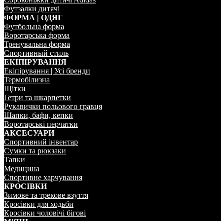
Футзалки дитячi
ФОРМА | ОДЯГ
Футбольна форма
Воротарська форма
Тренувальна форма
Спортивный стиль
ЕКIПIРУВАННЯ
Екіпірування | Усi бренди
Термобiлизна
Щiтки
Гетри та шкарпетки
Рукавички польового гравця
Шапки, бафи, кепки
Воротарськi перчатки
АКСЕСУАРИ
Спортивний iнвентар
Сумки та рюкзаки
Тапки
Медицина
Спортивне харчування
КРОСIВКИ
Зимове та трекове взуття
Кросівки для ходьби
Кросівки чоловічі бігові