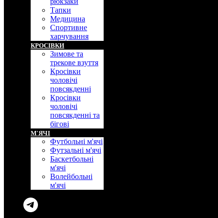
рюкзаки
Тапки
Медицина
Спортивне
харчування
КРОСIВКИ
Зимове та
трекове взуття
Кросівки
чоловічі
повсякденні
Кросівки
чоловічі
повсякденні та
бігові
М'ЯЧI
Футбольні м'ячі
Футзальні м'ячі
Баскетбольні
м'ячі
Волейбольні
м'ячі