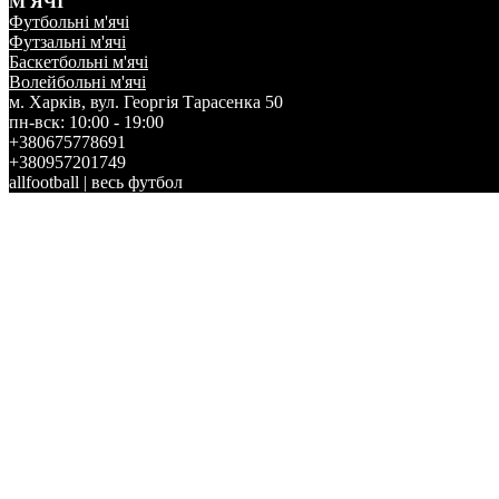
М'ЯЧІ
Футбольні м'ячі
Футзальні м'ячі
Баскетбольні м'ячі
Волейбольні м'ячі
м. Харків, вул. Георгія Тарасенка 50
пн-вск: 10:00 - 19:00
+380675778691
+380957201749
allfootball | весь футбол