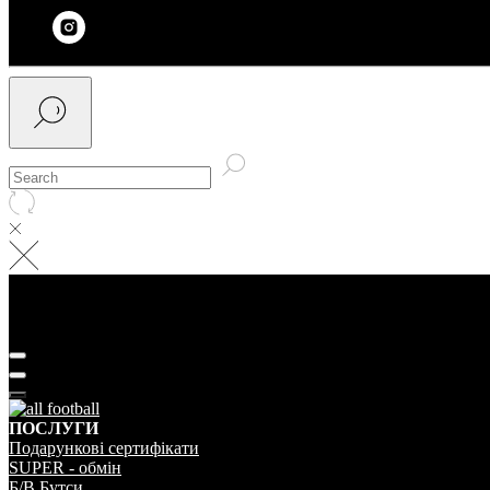
ПОСЛУГИ
Подарунковi сертифiкати
SUPER - обмiн
Б/В Бутси