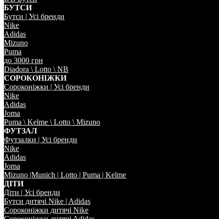
БУТСИ
Бутси | Усi бренди
Nike
Adidas
Mizuno
Puma
до 3000 грн
Diadora \ Lotto \ NB
СОРОКОНIЖКИ
Сороконiжки | Усi бренди
Nike
Adidas
Joma
Puma \ Kelme \ Lotto \ Mizuno
ФУТЗАЛ
Футзалки | Усi бренди
Nike
Adidas
Joma
Mizuno |Munich | Lotto | Puma | Kelme
ДIТИ
Дiти | Усi бренди
Бутси дитячi Nike | Adidas
Сороконiжки дитячi Nike
Сороконiжки дитячi Adidas