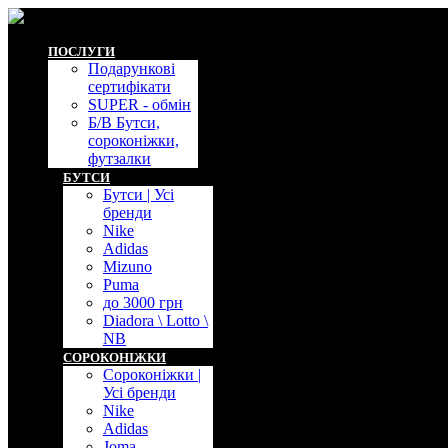
ПОСЛУГИ
Подарунковi
сертифiкати
SUPER - обмiн
Б/В Бутси,
сороконiжки,
футзалки
БУТСИ
Бутси | Усі
бренди
Nike
Adidas
Mizuno
Puma
до 3000 грн
Diadora \ Lotto \
NB
СОРОКОНIЖКИ
Сороконiжки |
Усі бренди
Nike
Adidas
Joma