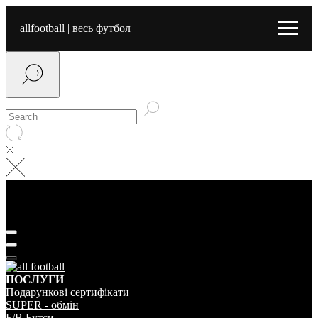
allfootball | весь футбол
ПОСЛУГИ
Подарунковi сертифiкати
SUPER - обмiн
Б/В Бутси