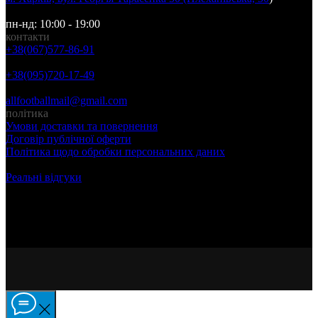
пн-нд: 10:00 - 19:00
контакти
+38(067)577-86-91
+38(095)720-17-49
allfootballmail@gmail.com
полiтика
Умови доставки та повернення
Договір публічної оферти
Політика щодо обробки персональних даних
Реальнi вiдгуки