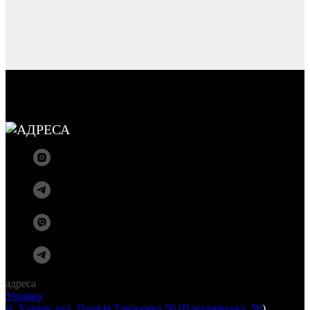
адреса
Україна
м. Харкiв, вул. Георгія Тарасенка 50 (Плеханiвська, 50
)