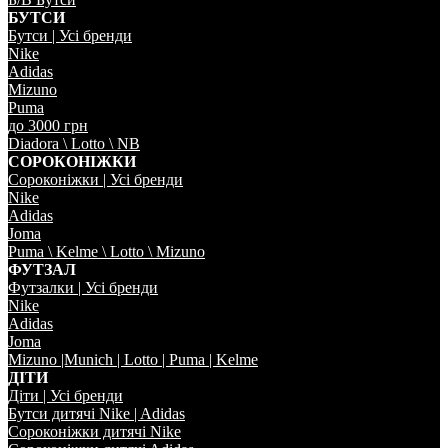
БУТСИ
Бутси | Усi бренди
Nike
Adidas
Mizuno
Puma
до 3000 грн
Diadora \ Lotto \ NB
СОРОКОНIЖКИ
Сороконiжки | Усi бренди
Nike
Adidas
Joma
Puma \ Kelme \ Lotto \ Mizuno
ФУТЗАЛ
Футзалки | Усi бренди
Nike
Adidas
Joma
Mizuno |Munich | Lotto | Puma | Kelme
ДIТИ
Дiти | Усi бренди
Бутси дитячi Nike | Adidas
Сороконiжки дитячi Nike