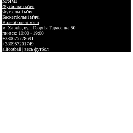
М'ЯЧІ
Футбольні м'ячі
Футзальні м'ячі
Баскетбольні м'ячі
Волейбольні м'ячі
м. Харків, вул. Георгія Тарасенка 50
пн-вск: 10:00 - 19:00
+380675778691
+380957201749
allfootball | весь футбол