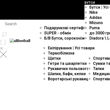
БУТСИ
Бутси | Ус
Nike
Adidas
Mizuno
ПОСЛУГИ
Подарунковi сертифiкати
Puma
SUPER - обмiн
до 3000 гр
Б/В Бутси, сороконiжки, футзалки
Diadora \ L
ЕКIПIРУВАННЯ
Екіпірування | Усі товари
Термобілизна
АКСЕСУАРИ
Щитки
Спортив
Гетри та шкарпетки
Сумки т
Рукавички польового гравця
Тапки
Шапки, бафи, кепки
Медици
Воротарські рукавиці
Спортив