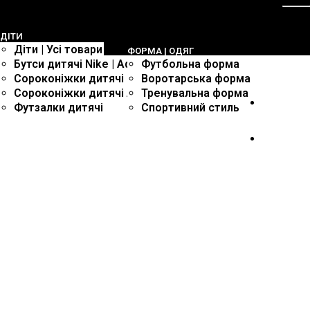
ДIТИ
и
Дiти | Усі товари
ФОРМА | ОДЯГ
Бутси дитячі Nike | Adidas
Футбольна форма
Сороконіжки дитячі Nike
Воротарська форма
Сороконіжки дитячі Adidas
Тренувальна форма
to | Puma | Kelme
Футзалки дитячі
Спортивний стиль