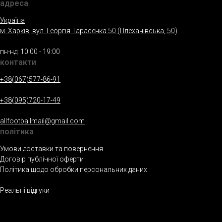
адреса
Україна
м. Харкiв, вул. Георгія Тарасенка 50 (Плеханiвська, 50
)
пн-нд: 10:00 - 19:00
контакти
+38(067)577-86-91
+38(095)720-17-49
allfootballmail@gmail.com
полiтика
Умови доставки та повернення
Договір публічної оферти
Політика щодо обробки персональних даних
Реальнi вiдгуки