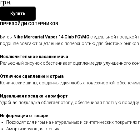
грн.
Купить
ПРЕВЗОЙДИ СОПЕРНИКОВ
Бутсы
Nike Mercurial Vapor 14 Club FG\MG
с идеальной посадкой 
подошве создают сцепление с поверхностью для быстрых рывков 
Исключительное касание мяча
Рельефный рисунок обеспечивает сцепление для улучшенного кон
Отличное сцепление и отрыв
Конические шипы, созданные для любых поверхностей, обеспечив
Идеальная посадка и комфорт
Удобная подкладка облегает стопу, обеспечивая плотную посадку
Информация о товаре
Подходят для игры на натуральных и синтетических покрытиях 
Амортизирующая стелька