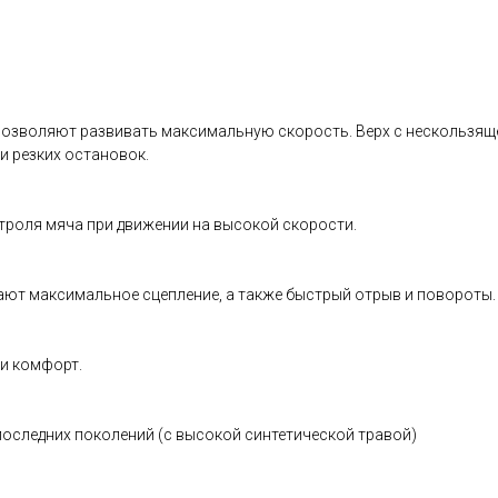
позволяют развивать максимальную скорость. Верх с нескользяще
и резких остановок.
троля мяча при движении на высокой скорости.
ают максимальное сцепление, а также быстрый отрыв и повороты.
 и комфорт.
последних поколений (с высокой синтетической травой)