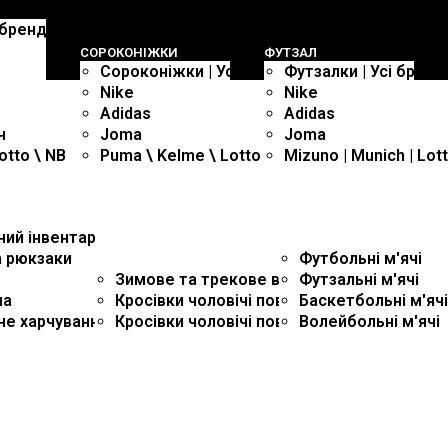
і бренди
СОРОКОНIЖКИ
ФУТЗАЛ
Сороконiжки | Усі бренди
Футзалки | Усі бренд
Nike
Nike
Adidas
Adidas
н
Joma
Joma
otto \ NB
Puma \ Kelme \ Lotto \ Mizuno
Mizuno | Munich | Lot
ний iнвентар
М'ЯЧI
а рюкзаки
Футбольні м'ячі
КРОСIВКИ
Зимове та трекове взуття
Футзальні м'ячі
на
Кросівки чоловічі повсякденні
Баскетбольні м'ячі
не харчування
Кросівки чоловічі повсякденні та бігові
Волейбольні м'ячі